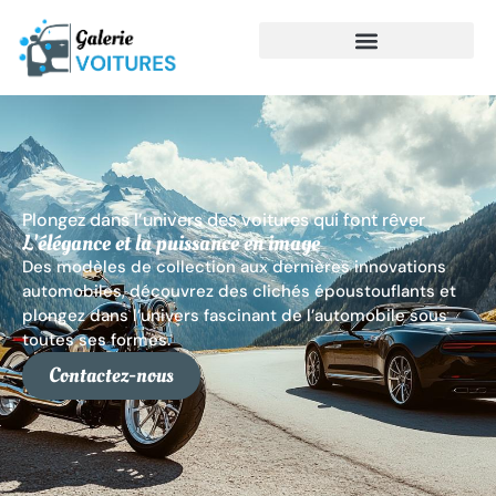
Plongez dans l’univers des voitures qui font rêver
L'élégance et la puissance en image
Des modèles de collection aux dernières innovations
automobiles, découvrez des clichés époustouflants et
plongez dans l’univers fascinant de l’automobile sous
toutes ses formes.
Contactez-nous