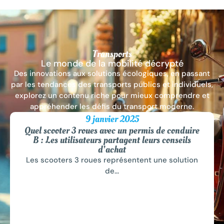
Transports
Le monde de la mobilité décrypté
Des innovations aux solutions écologiques, en passant
par les tendances des transports publics et individuels,
explorez un contenu riche pour mieux comprendre et
appréhender les défis du transport moderne.
9 janvier 2025
Quel scooter 3 roues avec un permis de conduire
B : Les utilisateurs partagent leurs conseils
d’achat
Les scooters 3 roues représentent une solution
de...